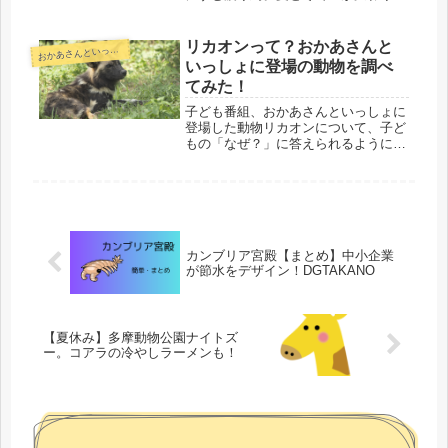
体長も変化します。オスが子育てをし
ます。オスの取り合いでメスが子育て
中のひなを殺してオスを奪うこともあ
リカオンって？おかあさんと
かあさんといっしょ動物コーナー
お
ります。アフリカにすむレンカクもい
いっしょに登場の動物を調べ
ます。
てみた！
子ども番組、おかあさんといっしょに
登場した動物リカオンについて、子ど
もの「なぜ？」に答えられるように調
べてみました。似ているとされる犬で
も狼でもハイエナでもない、大型のア
フリカにすむ動物です。絶滅危惧種と
なっています。
カンブリア宮殿【まとめ】中小企業
が節水をデザイン！DGTAKANO
【夏休み】多摩動物公園ナイトズ
ー。コアラの冷やしラーメンも！