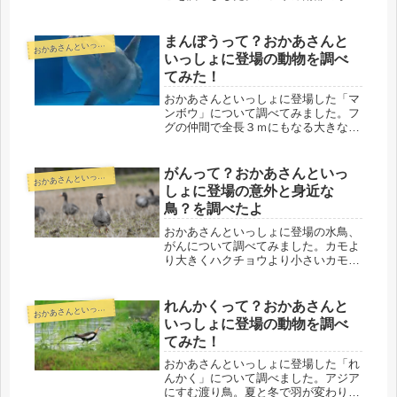
にすみ、1980年代に活躍されたアンシ
エタ博士にちなんでこの名前になった
そうです。博士の生きざまから得られ
まんぼうって？おかあさんと
かあさんといっしょ動物コーナー
お
る多くの学びをご紹介します。
いっしょに登場の動物を調べ
てみた！
おかあさんといっしょに登場した「マ
ンボウ」について調べてみました。フ
グの仲間で全長３ｍにもなる大きな魚
です。ゆっくりと泳ぐ姿が特徴的です
が、餌をとる時などは速く泳げます。
寄生虫と共生することで、天敵から身
がんって？おかあさんといっ
かあさんといっしょ動物コーナー
お
を守っているようです。
しょに登場の意外と身近な
鳥？を調べたよ
おかあさんといっしょに登場の水鳥、
がんについて調べてみました。カモよ
り大きくハクチョウより小さいカモ目
の鳥。昔は食用として狩猟されていま
したが、今は禁止。おいしいそうで
す。雁行という言葉を深堀りすると、
れんかくって？おかあさんと
かあさんといっしょ動物コーナー
お
古来の人々から現代にいたるまで、が
いっしょに登場の動物を調べ
んが身近な存在であることがわかりま
てみた！
す。
おかあさんといっしょに登場した「れ
んかく」について調べました。アジア
にすむ渡り鳥。夏と冬で羽が変わり、