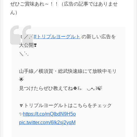
ぜひご賞味あれ～！！（広告の記事ではありませ
ん）
ｔ／⋰
#トリプルヨーグルト
の新しい広告を
大公開❣️
＼⋱
山手線／横須賀・総武快速線にて放映中モリ
🌟
見つけたらぜひ教えてね🍀꒰｡ゝ◡•｡꒱🍃
🔽トリプルヨーグルトはこちらをチェック
✨
https://t.co/mQIbdN9H5o
pic.twitter.com/6lk2sj2yqM