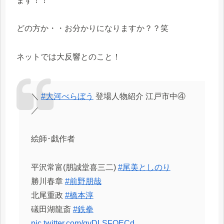
ます！！
どの方か・・お分かりになりますか？？笑
ネットでは大反響とのこと！
＼
#大河べらぼう
登場人物紹介 江戸市中④
／
絵師･戯作者
平沢常富(朋誠堂喜三二)
#尾美としのり
勝川春章
#前野朋哉
北尾重政
#橋本淳
礒田湖龍斎
#鉄拳
pic.twitter.com/gvDLSFOECd