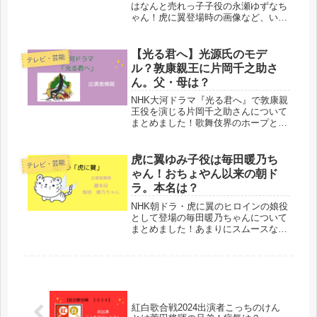
はなんと売れっ子子役の永瀬ゆずなち
ゃん！虎に翼登場時の画像など、いろ
いろとチェックしてみましたよー！
【光る君へ】光源氏のモデ
テレビ・芸能
ル？敦康親王に片岡千之助さ
ん。父・母は？
NHK大河ドラマ『光る君へ』で敦康親
王役を演じる片岡千之助さんについて
まとめました！歌舞伎界のホープと言
われる片岡千之助さんのご両親や家
系、敦康親王と似ている点について、
調べました！
虎に翼ゆみ子役は毎田暖乃ち
テレビ・芸能
ゃん！おちょやん以来の朝ド
ラ。本名は？
NHK朝ドラ・虎に翼のヒロインの娘役
として登場の毎田暖乃ちゃんについて
まとめました！あまりにスムースな子
役変更・その天才子役の実態・・すご
すぎました。
紅白歌合戦2024出演者こっちのけん