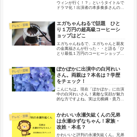
ウィンが行く！？」というタイトルで
ドラマ化！出演者の本多奏多さんの経
歴や本名や趣味、結婚についても調べ
てみましたよ！！
エガちゃんねるで話題 ひと
テレビ・芸能
り１万円の超高級コーヒーシ
ョップはどこ
エガちゃんねるで、エガちゃんと親友
の金萬福さんが行った・・と語る「ひ
とり最低１万円のコーヒーショップ」
について調べてみました！さすが銀
座！
ぽかぽかに出演中の白河れい
テレビ・芸能
さん。両親は？本名は？学歴
をチェック！
こんにちは。現在「ぽかぽか」に出演
中の白河れいさん！素敵な笑顔が魅力
的な方ですよね。実は元横綱・貴乃花
さんと、元フジテレビアナウンサー・
河野景子の次女とのことで、本名など
も気になって調べてみました！どうぞ
かわいい永瀬矢紘くんの兄弟
テレビ・芸能
最後までご覧ください。白河れいさん
は永瀬ゆずなちゃん！家族・
の...
改姓・本名？
かわいいと評判の永瀬矢紘くん。兄弟