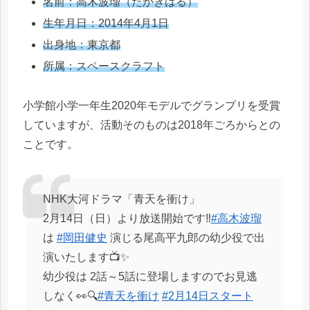
名前：高木波瑠（たかぎはる）
生年月日：2014年4月1日
出身地：東京都
所属：スペースクラフト
小学館小学一年生2020年モデルでグランプリを受賞
していますが、活動そのものは2018年ごろからとの
ことです。
NHK大河ドラマ「青天を衝け」
2月14日（日）より放送開始です‼️
#高木波瑠
は
#岡田健史
演じる尾高平九郎の幼少役で出
演いたします📺✨
幼少役は 2話～5話に登場しますのでお見逃
しなく👀🔍
#青天を衝け
#2月14日スタート