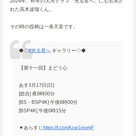
2024年、昨年の大河ドラマ「光る君へ」にも出演さ
れた高木波瑠くん。
その時の役柄は一条天皇です。
◆◇
#光る君へ
ギャラリー◇◆
【第十一回】まどう心
あす3月17日(日)
[総合] 夜8時00分
[BS・BSP4K] 午後6時00分
[BSP4K] 午後0時15分
▼あらすじ
https://t.co/sKcw1jnomF