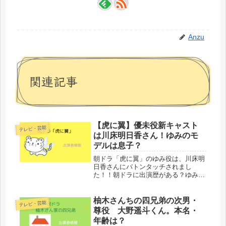
Anzu
関連記事
【虎に翼】優未役新キャスト
テレビ・芸能
は川床明日香さん！ゆみのモ
デルは息子？
朝ドラ「虎に翼」のゆみ役は、川床明
日香さんにバトンタッチされまし
た！！朝ドラに出演歴がある？ゆみ役
のモデルは息子さん？などの疑問を調
べてみましたよ！
柚木さんちの四兄弟の次男・
テレビ・芸能
尊役 大野遥斗くん。本名・
年齢は？