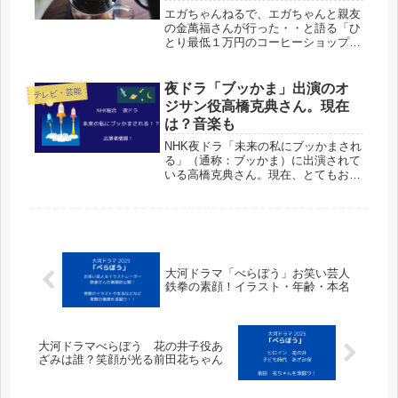
エガちゃんねるで、エガちゃんと親友
の金萬福さんが行った・・と語る「ひ
とり最低１万円のコーヒーショップ」
について調べてみました！さすが銀
座！
夜ドラ「ブッかま」出演のオ
テレビ・芸能
ジサン役高橋克典さん。現在
は？音楽も
NHK夜ドラ「未来の私にブッかまされ
る」（通称：ブッかま）に出演されて
いる高橋克典さん。現在、とてもお元
気そうなのですが、急病‥といった検
索ワードが見つかり、心配になって調
べてみました。
大河ドラマ「べらぼう」お笑い芸人
鉄拳の素顔！イラスト・年齢・本名
大河ドラマべらぼう 花の井子役あ
ざみは誰？笑顔が光る前田花ちゃん