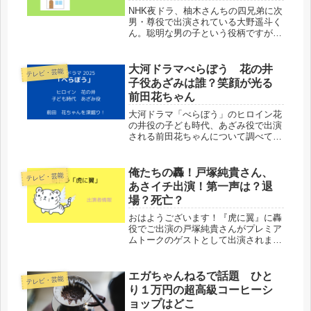
NHK夜ドラ、柚木さんちの四兄弟に次
男・尊役で出演されている大野遥斗く
ん。聡明な男の子という役柄ですが、
実際の年齢や本名を調べてみました
よ！
大河ドラマべらぼう 花の井
テレビ・芸能
子役あざみは誰？笑顔が光る
前田花ちゃん
大河ドラマ「べらぼう」のヒロイン花
の井役の子ども時代、あざみ役で出演
される前田花ちゃんについて調べてみ
ましたよ！！たくさんCMに出演中！
映像も要チェックです！！
俺たちの轟！戸塚純貴さん、
テレビ・芸能
あさイチ出演！第一声は？退
場？死亡？
おはようございます！『虎に翼』に轟
役でご出演の戸塚純貴さんがプレミア
ムトークのゲストとして出演されま
す！！ネットで大注目の”俺たちの
轟”！！📢#トラつば関連番組『#あさ
イチ』6月28日(金)［総合］あさ8:15～
エガちゃんねるで話題 ひと
テレビ・芸能
9:55轟太一役 #戸塚純貴...
り１万円の超高級コーヒーシ
ョップはどこ