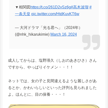
▼相関図
https://t.co/261D2vSz6g
#高木波瑠
#
一条天皇
pic.twitter.com/HtdKuvKT6w
— 大河ドラマ「光る君へ」（2024年）
(@nhk_hikarukimie)
March 16, 2024
成人してからは、塩野瑛久（しおのあきひさ）さん
ですから、やっぱりイケメン・・！！
ネットでは、女の子と見間違えるような麗しさがあ
るとか、かわいらしいといった評判も見られました
よ。ほんとに、目の保養・・・！