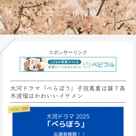
にこにこ情報局
スポンサーリンク
大河ドラマ「べらぼう」子役蔦重は誰？高
木波瑠はかわいいイケメン
テレビ・芸能