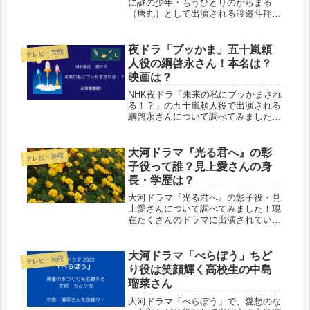
に謎の少年・もうひとりのからまる
（唐丸）として出演される渡邉斗翔く
んについて見ていきますよ！！本作品
の中でも大注目の子役であること間違
いなし！！
夜ドラ「ブッかま」五十嵐頼
テレビ・芸能
人役の綱啓永さん！本名は？
映画は？
NHK夜ドラ「未来の私にブッかまされ
る！？」の五十嵐頼人役で出演される
綱啓永さんについて調べてみました
よ！本名は？読み方は？経歴や出演映
画など！！
大河ドラマ『光る君へ』の彰
テレビ・芸能
子役って誰？見上愛さんの身
長・学歴は？
大河ドラマ『光る君へ』の彰子役・見
上愛さんについて調べてみました！現
在たくさんのドラマに出演されている
見上さん、とってもスタイルがいいで
すよね。でも実際の身長は・・。学歴
も調べてみましたよ。
大河ドラマ「べらぼう」ちど
テレビ・芸能
り役は笑顔輝く高校生の中島
瑠菜さん
大河ドラマ「べらぼう」で、愛想のな