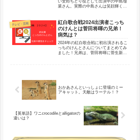
い女郎ちどり役として出演中の中島瑠
菜さん。実際の中島さんは笑顔輝く高
校生です！出演CMも素顔もチェック
です♪
紅白歌合戦2024出演者こっち
テレビ・芸能
のけんとは菅田将暉の兄弟！
病気は？
2024年の紅白歌合戦に初出演されるこ
っちのけんとさんについてまとめてみ
ました！兄弟は、菅田将暉に菅生新樹
木さん。その間に挟まれたこっちのけ
んとさんのお悩みは・・病気・病名に
ついてもご本人の口から語られていま
すので、記載してみました。紅白歌合
戦の歌唱が今から楽しみですね！！
おかあさんといっしょに登場のミー
アキャット。天敵はラーテル！？
【英単語】ワニcrocodileとalligatorの
違いは？