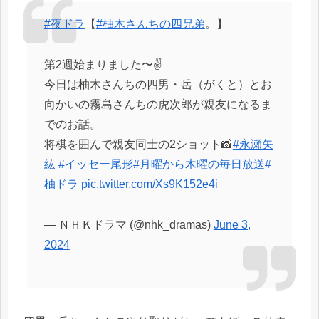
#夜ドラ
【
#柚木さんちの四兄弟
。】
第2週始まりました〜✌️
今日は柚木さんちの四男・岳（がくと）とお
向かいの霧島さんちの虎次郎が親友になるま
でのお話。
将棋を囲んで親友同士の2ショット📸
#永瀬矢
紘
#イッセー尾形
#月曜から木曜の毎日放送
#
柚ドラ
pic.twitter.com/Xs9K152e4i
— ＮＨＫドラマ (@nhk_dramas)
June 3,
2024