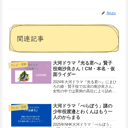
Anzu
関連記事
大河ドラマ『光る君へ』賢子
テレビ・芸能
役南沙良さん！CM・本名・仮
面ライダー
2024年大河ドラマ『光る君へ』にまひ
ろの娘・賢子役で出演の南沙良さん。
女性の中では異例の高位に上り詰める
役どころです。実力派間違いなし、と
思って調べてみましたよ！
大河ドラマ「べらぼう」謎の
テレビ・芸能
少年役渡邉とわくんはもう一
人のからまる
2025年NHK大河ドラマ「べらぼう」